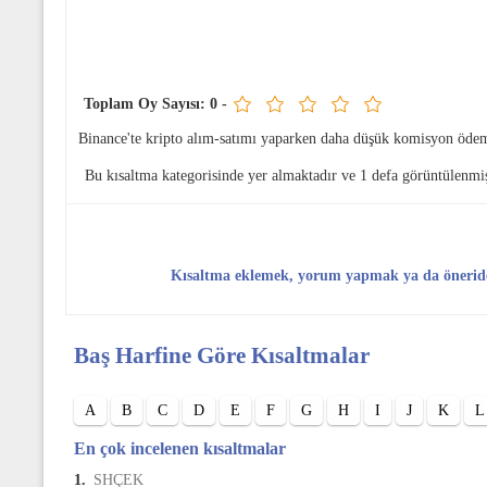
Toplam Oy Sayısı:
0
-
Binance'te kripto alım-satımı yaparken daha düşük komisyon öde
Bu kısaltma
kategorisinde yer almaktadır ve 1 defa görüntülenmiş
Kısaltma eklemek, yorum yapmak ya da önerid
Baş Harfine Göre Kısaltmalar
A
B
C
D
E
F
G
H
I
J
K
L
En çok incelenen kısaltmalar
1.
SHÇEK