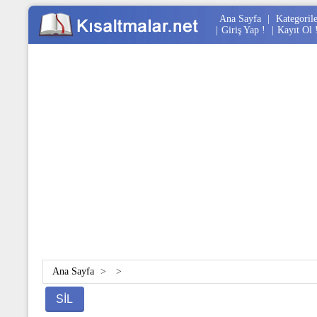
Ana Sayfa
|
Kategoril
|
Giriş Yap !
|
Kayıt Ol 
Ana Sayfa
>
>