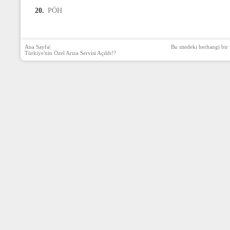
20.
PÖH
Ana Sayfa
|
Bu sitedeki herhangi bir 
Türkiye'nin Özel Arıza Servisi Açıldı!?