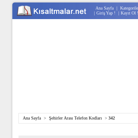
Ana Sayfa
|
Kategoril
|
Giriş Yap !
|
Kayıt Ol 
Ana Sayfa
>
Şehirler Arası Telefon Kodları
>
342