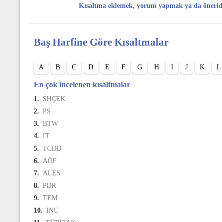
Kısaltma eklemek, yorum yapmak ya da öneri
Baş Harfine Göre Kısaltmalar
A
B
C
D
E
F
G
H
I
J
K
L
En çok incelenen kısaltmalar
1.
SHÇEK
2.
PS
3.
BTW
4.
IT
5.
TCDD
6.
AÖF
7.
ALES
8.
PDR
9.
TEM
10.
INC