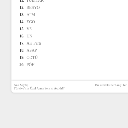
11.
TÜBİTAK
12.
BESYO
13.
ATM
14.
EGO
15.
VS
16.
UN
17.
AK Parti
18.
ASAP
19.
ODTÜ
20.
PÖH
Ana Sayfa
|
Bu sitedeki herhangi bir 
Türkiye'nin Özel Arıza Servisi Açıldı!?